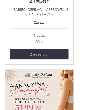
2 PACHY
4 ZABIEGI DEPILACJILASEROWEJ: 2
BIKINI + 2 PACHY
Więcej
1 godz.
799
799 zł
złotych
polskich
Zarezerwuj