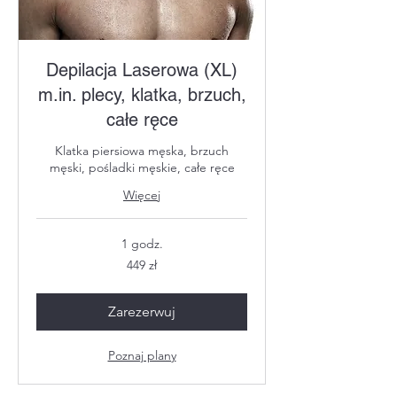
Depilacja Laserowa (XL)
m.in. plecy, klatka, brzuch,
całe ręce
Klatka piersiowa męska, brzuch
męski, pośladki męskie, całe ręce
Więcej
1 godz.
449
449 zł
złotych
polskich
Zarezerwuj
Poznaj plany