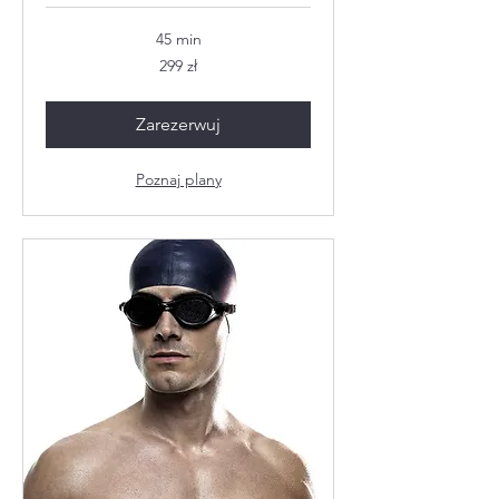
45 min
299
299 zł
złotych
polskich
Zarezerwuj
Poznaj plany