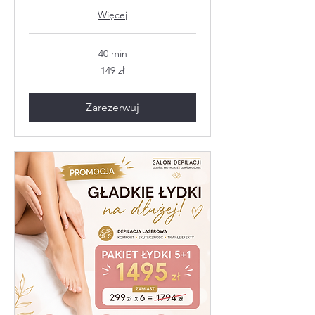
Więcej
40 min
149
149 zł
złotych
polskich
Zarezerwuj