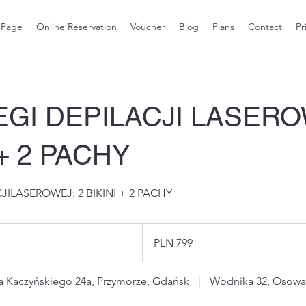
 Page
Online Reservation
Voucher
Blog
Plans
Contact
Pr
EGI DEPILACJI LASERO
 + 2 PACHY
CJILASEROWEJ: 2 BIKINI + 2 PACHY
799
Polish
PLN 799
zlotys
a Kaczyńskiego 24a, Przymorze, Gdańsk
|
Wodnika 32, Osowa