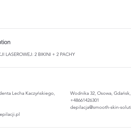
tion
JI LASEROWEJ: 2 BIKINI + 2 PACHY
ydenta Lecha Kaczyńskiego,
Wodnika 32, Osowa, Gdańsk,
+48661426301
depilacja@smooth-skin-solu
ilacji.pl