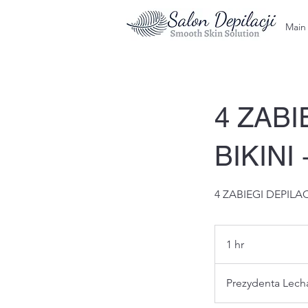
Main
4 ZABI
BIKINI
4 ZABIEGI DEPILA
1 hr
1
h
Prezydenta Lech