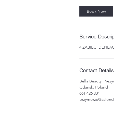
Book Now
Service Descrip
4 ZABIEGI DEPILAC
Contact Details
Bella Beauty, Prez
Gdańsk, Poland
661 426 301
przymorze@salondep