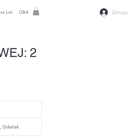
ice List
Q&A
Zaloguj
WEJ: 2
, Gdańsk