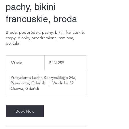
pachy, bikini
francuskie, broda
Broda, podbródek, pachy, bikini francuskie,
stopy, dłonie, przedramiona, ramiona,
policzki
259
Polish
30 min
3
PLN 259
zlotys
0
m
Prezydenta Lecha Kaczyńskiego 24a,
i
Przymorze, Gdańsk
|
Wodnika 32,
n
Osowa, Gdańsk
Book Now