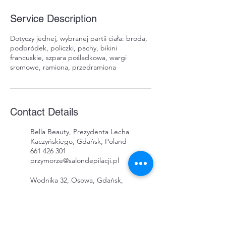
Service Description
Dotyczy jednej, wybranej partii ciała: broda,
podbródek, policzki, pachy, bikini
francuskie, szpara pośladkowa, wargi
sromowe, ramiona, przedramiona
Contact Details
Bella Beauty, Prezydenta Lecha
Kaczyńskiego, Gdańsk, Poland
661 426 301
przymorze@salondepilacji.pl
Wodnika 32, Osowa, Gdańsk,
Poland
+48661426301
depilacja@smooth-skin-
solution.com