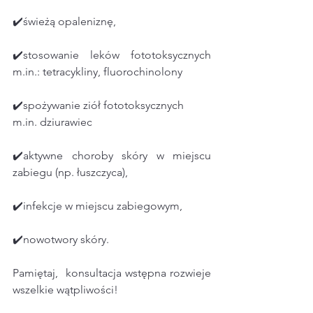
✔️świeżą opaleniznę,
✔️stosowanie leków fototoksycznych 
m.in.: tetracykliny, fluorochinolony
✔️spożywanie ziół fototoksycznych 
m.in. dziurawiec
✔️aktywne choroby skóry w miejscu 
zabiegu (np. łuszczyca),
✔️infekcje w miejscu zabiegowym,
✔️nowotwory skóry.
Pamiętaj,  konsultacja wstępna rozwieje 
wszelkie wątpliwości!