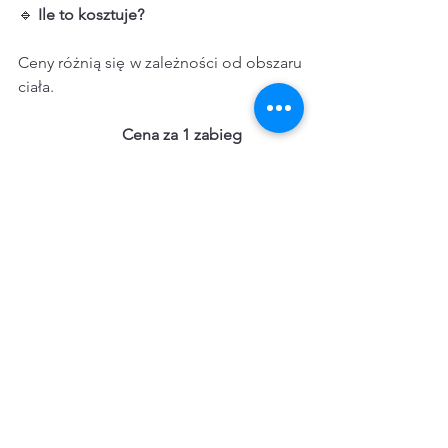
🔹 
Ile to kosztuje?
Ceny różnią się w zależności od obszaru 
ciała.  
Cena
za
1
zabieg
Plecy	                                       399 zł
Klatka piersiowa	                    399 zł
Pachy	                              239 zł
Twarz.                                       299 zł
Warto rozważyć pakiety promocyjne – 
często obejmują całą serię w 
korzystniejszej cenie.
Podsumowanie
Depilacja laserowa to świetna opcja dla 