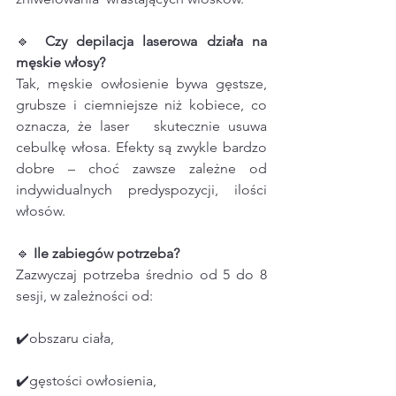
🔹 
Czy depilacja laserowa działa na 
męskie włosy?
Tak, męskie owłosienie bywa gęstsze, 
grubsze i ciemniejsze niż kobiece, co 
oznacza, że laser   skutecznie usuwa 
cebulkę włosa. Efekty są zwykle bardzo 
dobre – choć zawsze zależne od 
indywidualnych predyspozycji, ilości 
włosów.
🔹 
Ile
zabiegów
potrzeba?
Zazwyczaj potrzeba średnio od 5 do 8 
sesji, w zależności od:
✔️obszaru ciała,
✔️gęstości owłosienia,