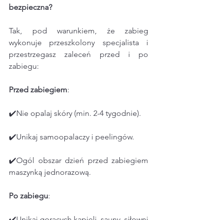
bezpieczna?
Tak, pod warunkiem, że zabieg 
wykonuje przeszkolony specjalista i 
przestrzegasz zaleceń przed i po 
zabiegu:
Przed
zabiegiem
:
✔️Nie opalaj skóry (min. 2-4 tygodnie).
✔️Unikaj samoopalaczy i peelingów.
✔️Ogól obszar dzień przed zabiegiem 
maszynką jednorazową. 
Po
zabiegu
:
✔️Unikaj gorących kąpieli, sauny, siłowni 