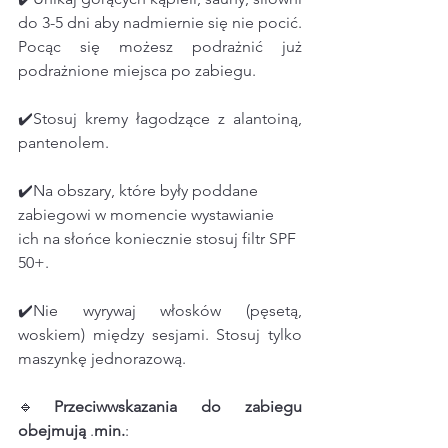
do 3-5 dni aby nadmiernie się nie pocić. 
Pocąc się możesz podrażnić już 
podrażnione miejsca po zabiegu.
✔️Stosuj kremy łagodzące z alantoiną, 
pantenolem.
✔️Na obszary, które były poddane 
zabiegowi w momencie wystawianie 
ich na słońce koniecznie stosuj filtr SPF 
50+.
✔️Nie wyrywaj włosków (pęsetą, 
woskiem) między sesjami. Stosuj tylko 
maszynkę jednorazową. 
🔹
Przeciwwskazania
do
zabiegu
obejmują
 .
min.
: