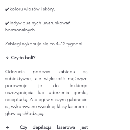
✔️koloru włosów i skóry,
✔️indywidualnych uwarunkowań 
hormonalnych.
Zabiegi wykonuje się co 4–12 tygodni.
🔹 
Czy
to
boli?
Odczucia podczas zabiegu są 
subiektywne, ale większość mężczyzn 
porównuje je do lekkiego 
uszczypnięcia lub uderzenia gumką 
recepturką. Zabiegi w naszym gabinecie 
są wykonywane wysokiej klasy laserem z 
głowicą chłodzącą.
🔹 
Czy
depilacja
laserowa
jest 