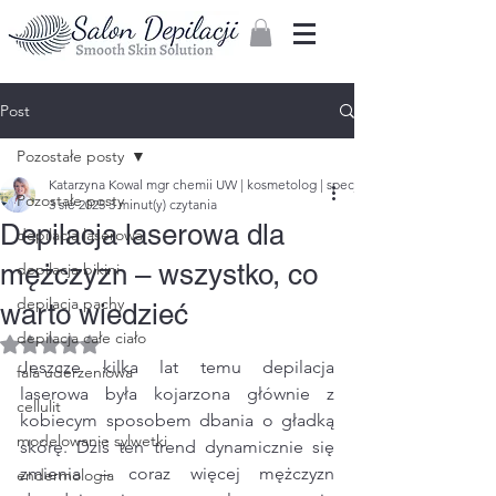
Zaloguj
Post
Pozostałe posty
Katarzyna Kowal mgr chemii UW | kosmetolog | specjalista w zakresie depilac
Pozostałe posty
3 sie 2025
3 minut(y) czytania
Depilacja laserowa dla
depilacja laserowa
mężczyzn – wszystko, co
depilacja bikini
depilacja pachy
warto wiedzieć
depilacja całe ciało
Oceniono na NaN z 5 gwiazdek.
Jeszcze kilka lat temu depilacja 
fala uderzeniowa
laserowa była kojarzona głównie z 
cellulit
kobiecym sposobem dbania o gładką 
modelowanie sylwetki
skórę. Dziś ten trend dynamicznie się 
zmienia – coraz więcej mężczyzn 
endermologia