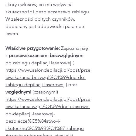
skóry i włosów, co ma wpływ na 
skuteczność i bezpieczeństwo zabiegu. 
W zależności od tych czynników, 
dobierany jest odpowiedni parametr 
lasera.
Właściwe przygotowanie:
 Zapoznaj się 
z 
przeciwskazaniami bezwzględnymi 
do zabiegu depilacji laserowej ( 
https://www.salondepilacji.pl/post/prze
ciwskazania-bezwzgl%C4%99dne-do-
zabiegu-depilacji-laserowej
 ) oraz 
względnymi
 (czasowymi) 
https://www.salondepilacji.pl/post/prze
ciwskazania-wzgl%C4%99dne-czasowe-
do-depilacji-laserowej-
bezpiecze%C5%84stwo-i-
skuteczno%C5%9B%C4%87-zabiegu
Pozostaw nieogolony, niewielki 