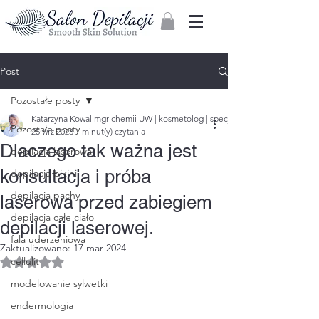
Zaloguj
Post
Pozostałe posty
Katarzyna Kowal mgr chemii UW | kosmetolog | specjalista w zakresie depilac
Pozostałe posty
25 wrz 2023
1 minut(y) czytania
Dlaczego tak ważna jest
depilacja laserowa
konsultacja i próba
depilacja bikini
depilacja pachy
laserowa przed zabiegiem
depilacja całe ciało
depilacji laserowej.
fala uderzeniowa
Zaktualizowano:
17 mar 2024
cellulit
Oceniono na NaN z 5 gwiazdek.
modelowanie sylwetki
endermologia