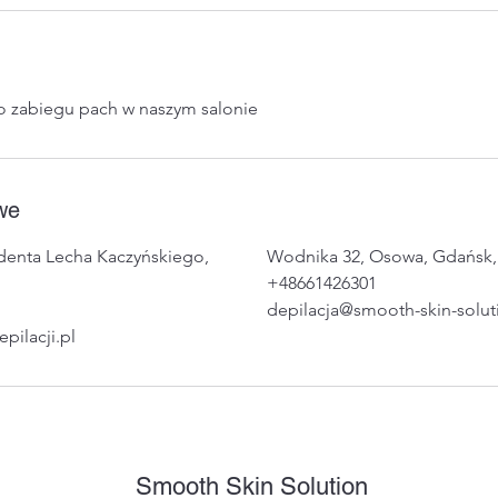
o zabiegu pach w naszym salonie
we
ydenta Lecha Kaczyńskiego,
Wodnika 32, Osowa, Gdańsk,
+48661426301
depilacja@smooth-skin-solu
ilacji.pl
Smooth Skin Solution