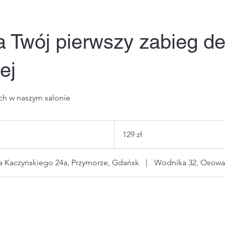
 Twój pierwszy zabieg dep
ej
ch w naszym salonie
129
złotych
129 zł
polskich
a Kaczyńskiego 24a, Przymorze, Gdańsk
|
Wodnika 32, Osowa