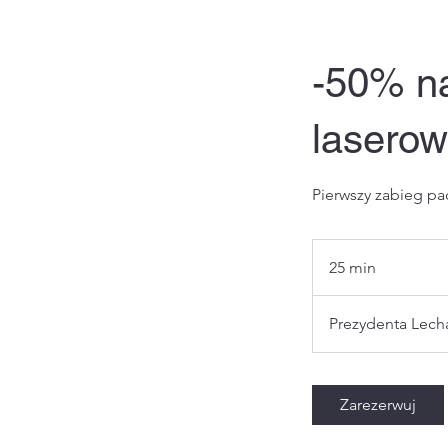
-50% na
laserow
Pierwszy zabieg pa
25 min
2
5
m
Prezydenta Lech
i
n
Zarezerwuj