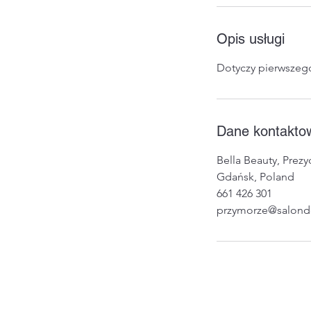
Opis usługi
Dotyczy pierwszeg
Dane kontakto
Bella Beauty, Prez
Gdańsk, Poland
661 426 301
przymorze@salondep