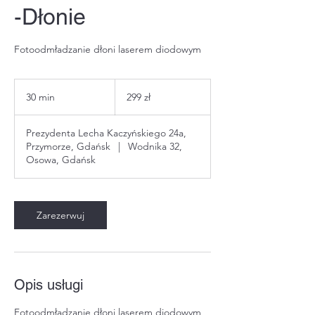
-Dłonie
Fotoodmładzanie dłoni laserem diodowym
299
złotych
30 min
3
299 zł
polskich
0
m
Prezydenta Lecha Kaczyńskiego 24a,
i
Przymorze, Gdańsk
|
Wodnika 32,
n
Osowa, Gdańsk
Zarezerwuj
Opis usługi
Fotoodmładzanie dłoni laserem diodowym