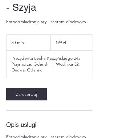
- Szyja
Fotoodmładzanie szyji laserem diodowym
199
złotych
30 min
3
199 zł
polskich
0
m
Prezydenta Lecha Kaczyńskiego 24a,
i
Przymorze, Gdańsk
|
Wodnika 32,
n
Osowa, Gdańsk
Zarezerwuj
Opis usługi
Fotoodmładzanie szyji laserem diodowym