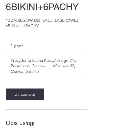
6BIKINI+6PACHY
12 ZABIEGÓW DEPILACJI LASEROWEJ
6BIKINI +6PACHY
1 godz.
1
g
o
Prezydenta Lecha Kaczyńskiego 24a,
d
Przymorze, Gdańsk
|
Wodnika 32,
z
Osowa, Gdańsk
Zarezerwuj
Opis usługi