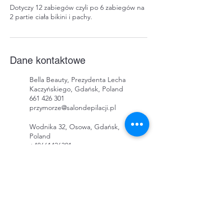
Dotyczy 12 zabiegów czyli po 6 zabiegów na
2 partie ciała bikini i pachy.
Dane kontaktowe
Bella Beauty, Prezydenta Lecha
Kaczyńskiego, Gdańsk, Poland
661 426 301
przymorze@salondepilacji.pl
Wodnika 32, Osowa, Gdańsk,
Poland
+48661426301
depilacja@smooth-skin-
solution.com