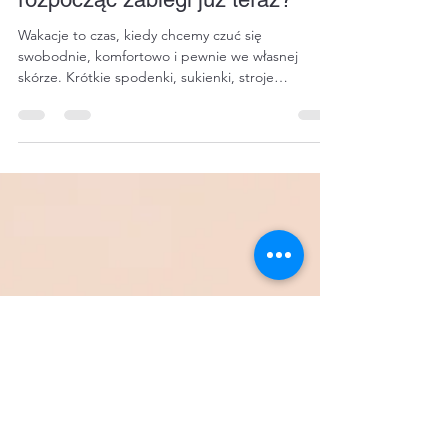
wakacjami – dlaczego warto
rozpocząć zabiegi już teraz?
Wakacje to czas, kiedy chcemy czuć się
swobodnie, komfortowo i pewnie we własnej
skórze. Krótkie spodenki, sukienki, stroje
kąpielowe czy spontaniczne wyjazdy nad morze
sprawiają, że gładka skóra staje się dla wielu osób
jednym z elementów letniego komfortu. Nic więc
dziwnego, że przed sezonem wakacyjnym rośnie
zainteresowanie depilacją laserową. Czy jednak
warto rozpocząć serię zabiegów tuż przed
wakacjami? Jakie korzyści daje depilacja laserowa i
dlaczego coraz więcej osób