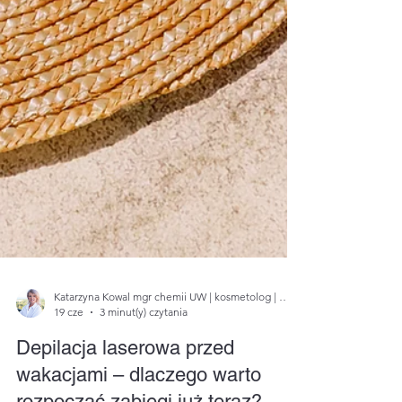
Katarzyna Kowal mgr chemii UW | kosmetolog | specjalista w zakresie depilacji laserowej
19 cze
3 minut(y) czytania
Depilacja laserowa przed