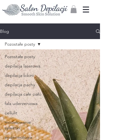
Zaloguj
Blog
Pozostałe posty
Pozostałe posty
depilacja laserowa
depilacja bikini
depilacja pachy
depilacja całe ciało
fala uderzeniowa
cellulit
modelowanie
sylwetki
endermologia